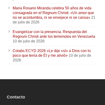
Maria Rosario Miranda celebra 50 años de vida
consagrada en el Regnum Christi: «Un amor que
no se acostumbra, ni se envejece ni se cansa»
21
de julio de 2026
Evangelizar con la presencia. Respuesta del
Regnum Christi ante los terremotos en Venezuela
10 de julio de 2026
Colabs ECYD 2026 «Le dije «sí» a Dios con lo
poco que tenía de Él y me alivió»
10 de julio de
2026
Contacto