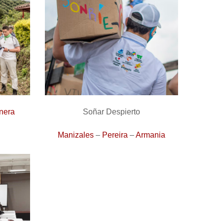
onera
Soñar Despierto
Manizales
–
Pereira
–
Armania