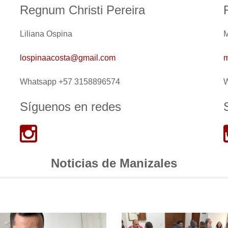
Regnum Christi Pereira
Liliana Ospina
M
lospinaacosta@gmail.com
m
Whatsapp +57 3158896574
W
Síguenos en redes
Noticias de Manizales