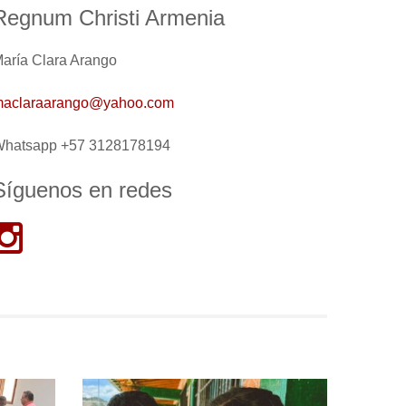
Regnum Christi Armenia
aría Clara Arango
aclaraarango@yahoo.com
hatsapp +57 3128178194
Síguenos en redes