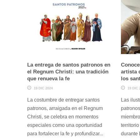
La entrega de santos patronos en
Conoce 
el Regnum Christi: una tradición
artista
que renueva la fe
los san
19 DIC 2024
19 DIC 
La costumbre de entregar santos
Las ilus
patronos, arraigada en el Regnum
patronos
Christi, se celebra en momentos
miembros
especiales como una oportunidad
territor
para fortalecer la fe y profundizar...
durante 