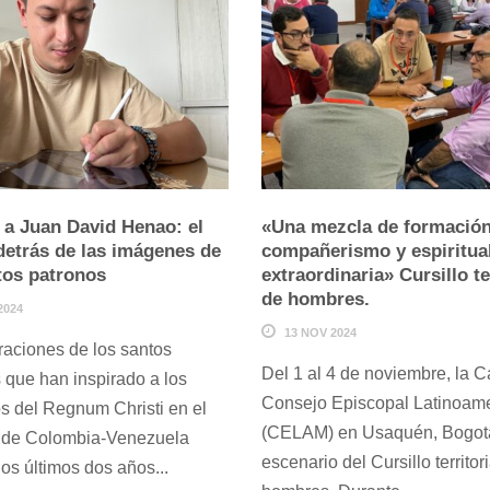
a Juan David Henao: el
«Una mezcla de formación
 detrás de las imágenes de
compañerismo y espiritua
tos patronos
extraordinaria» Cursillo te
de hombres.
2024
13 NOV 2024
traciones de los santos
Del 1 al 4 de noviembre, la C
 que han inspirado a los
Consejo Episcopal Latinoam
 del Regnum Christi en el
(CELAM) en Usaquén, Bogotá,
io de Colombia-Venezuela
escenario del Cursillo territor
los últimos dos años...