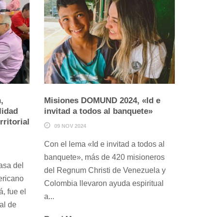
,
Misiones DOMUND 2024, «Id e
Los se
lidad
invitad a todos al banquete»
territ
rritorial
nuestra
09 NOV 2024
matrim
Con el lema «Id e invitad a todos al
03 OCT
banquete», más de 420 misioneros
asa del
Del 20 
del Regnum Christi de Venezuela y
ericano
se llevó
Colombia llevaron ayuda espiritual
 fue el
Sponsus
a...
ial de
particip