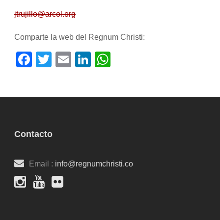
jtrujillo@arcol.org
Comparte la web del Regnum Christi:
Facebook
Twitter
Email
LinkedIn
WhatsApp
Contacto
Email :
info@regnumchristi.co