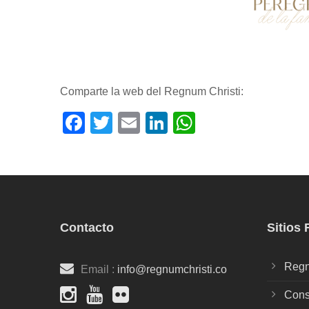
Comparte la web del Regnum Christi:
Facebook
Twitter
Email
LinkedIn
WhatsApp
Contacto
Sitios
Regn
Email :
info@regnumchristi.co
Cons