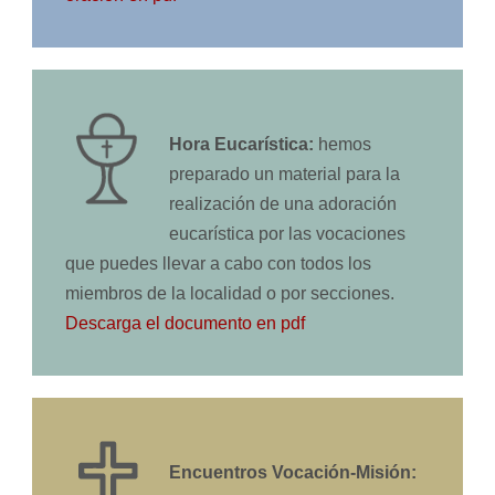
Hora Eucarística:
hemos
preparado un material para la
realización de una adoración
eucarística por las vocaciones
que puedes llevar a cabo con todos los
miembros de la localidad o por secciones.
Descarga el documento en pdf
E
ncuentros Vocación-Misión: