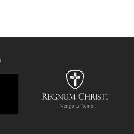
s
¡Venga tu Reino!