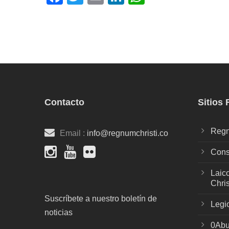
Contacto
Sitios
Regn
Email :
info@regnumchristi.co
Cons
Laic
Chris
Suscríbete a nuestro boletín de
Legi
noticias
0Abu