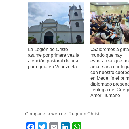
La Legión de Cristo
«Saldremos a gritar
asume por primera vez la
mundo que hay
atención pastoral de una
esperanza, que p
parroquia en Venezuela
amar sana e integ
con nuestro cuerpo
en Medellín el pri
diplomado presenc
Teología del Cuerp
Amor Humano
Comparte la web del Regnum Christi:
Facebook
Twitter
Email
LinkedIn
WhatsApp