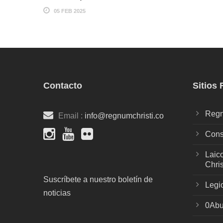
05 FEB 2025
Contacto
Sitios
Regn
Email :
info@regnumchristi.co
Cons
Laic
Chris
Suscríbete a nuestro boletín de
Legi
noticias
0Abu