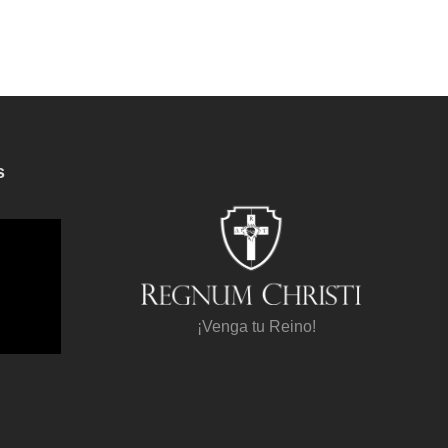
s
¡Venga tu Reino!