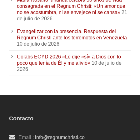
consagrada en el Regnum Christi: «Un amor que
no se acostumbra, ni se envejece ni se cansa»
21
de julio de 2026
Evangelizar con la presencia. Respuesta del
Regnum Christi ante los terremotos en Venezuela
10 de julio de 2026
Colabs ECYD 2026 «Le dije «sí» a Dios con lo
poco que tenía de Él y me alivió»
10 de julio de
2026
Contacto
Email :
info@regnumchristi.co